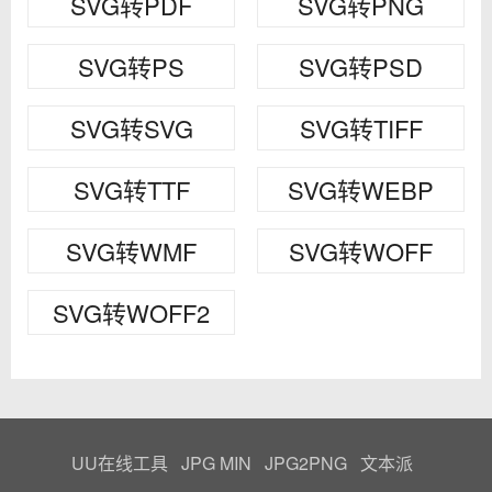
SVG转PDF
SVG转PNG
SVG转PS
SVG转PSD
SVG转SVG
SVG转TIFF
SVG转TTF
SVG转WEBP
SVG转WMF
SVG转WOFF
SVG转WOFF2
UU在线工具
JPG MIN
JPG2PNG
文本派